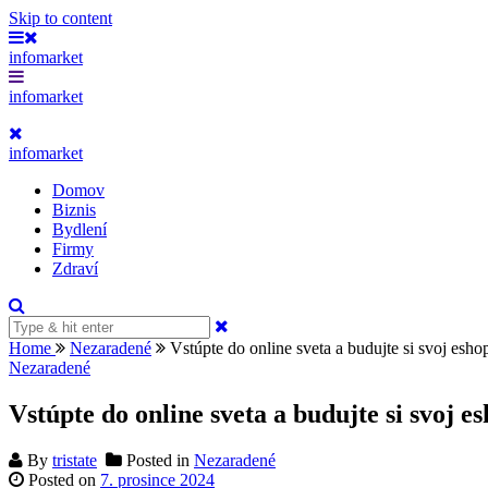
Skip to content
infomarket
infomarket
infomarket
Domov
Biznis
Bydlení
Firmy
Zdraví
Home
Nezaradené
Vstúpte do online sveta a budujte si svoj esho
Nezaradené
Vstúpte do online sveta a budujte si svoj e
By
tristate
Posted in
Nezaradené
Posted on
7. prosince 2024