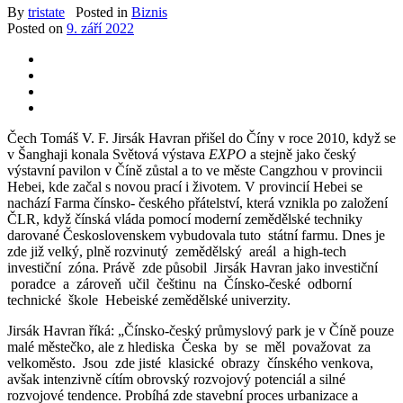
By
tristate
Posted in
Biznis
Posted on
9. září 2022
Čech Tomáš V. F. Jirsák Havran přišel do Číny v roce 2010, když se
v Šanghaji konala Světová výstava
EXPO
a stejně jako český
výstavní pavilon v Číně zůstal a to ve měste Cangzhou v provincii
Hebei, kde začal s novou prací i životem. V provincií Hebei se
nachází Farma čínsko- českého přátelství, která vznikla po založení
ČLR, když čínská vláda pomocí moderní zemědělské techniky
darované Československem vybudovala tuto státní farmu. Dnes je
zde již velký, plně rozvinutý zemědělský areál a high-tech
investiční zóna. Právě zde působil Jirsák Havran jako investiční
poradce a zároveň učil češtinu na Čínsko-české odborní
technické škole Hebeiské zemědělské univerzity.
Jirsák Havran říká: „Čínsko-český průmyslový park je v Číně pouze
malé městečko, ale z hlediska Česka by se měl považovat za
velkoměsto. Jsou zde jisté klasické obrazy čínského venkova,
avšak intenzivně cítím obrovský rozvojový potenciál a silné
rozvojové tendence. Probíhá zde stavební proces urbanizace a