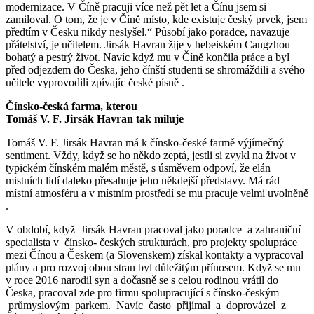
modernizace. V Číně pracuji více než pět let a Čínu jsem si
zamiloval. O tom, že je v Číně místo, kde existuje český prvek, jsem
předtím v Česku nikdy neslyšel.“ Působí jako poradce, navazuje
přátelství, je učitelem. Jirsák Havran žije v hebeiském Cangzhou
bohatý a pestrý život. Navíc když mu v Číně končila práce a byl
před odjezdem do Česka, jeho čínští studenti se shromáždili a svého
učitele vyprovodili zpívajíc české písně .
Čínsko-česká
farma,
kterou
Tom
áš
V
.
F
.
Jirs
á
k
Havran
tak
miluje
Tomáš V. F. Jirsák Havran má k čínsko-české farmě výjímečný
sentiment. Vždy, když se ho někdo zeptá, jestli si zvykl na život v
typickém čínském malém městě, s úsměvem odpoví, že elán
mistních lidí daleko přesahuje jeho někdejší představy. Má rád
místní atmosféru a v místním prostředí se mu pracuje velmi uvolněně
.
V období, když Jirsák Havran pracoval jako poradce a zahraniční
specialista v čínsko- českých strukturách, pro projekty spolupráce
mezi Čínou a Českem (a Slovenskem) získal kontakty a vypracoval
plány a pro rozvoj obou stran byl důležitým přínosem. Když se mu
v roce 2016 narodil syn a dočasně se s celou rodinou vrátil do
Česka, pracoval zde pro firmu spolupracující s čínsko-českým
průmyslovým parkem. Navíc často přijímal a doprovázel z