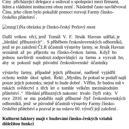
Číny přicházející delegace a usiloval o spolupráci mezi firmami,
lidmi a vládními institucemi obou zemí . Následně často navštěvoval
Čínu, jeho cílem bylo pokaždé pomoct rozvoji Farmy čínsko-
českého přátelství .
Na obrázku je čínsko-český Perlový most
Další velkou věcí, jenž Tomáš V. F. Jirsák Havran udělal, je
„hledání příbuzných“ . S příběhem československých odborníků,
jenž se po založení ČLR účastnili výstavby farmy, se Jirsák Havran
seznámil až po příjezdu na čínsko-českou farmu. Když ho
jednou navštívili soudruzi zodpovídající za farmu a vyzvali ho,
aby se pokusil najít původní československé účastníky
výstavby farmy, případně jejich příbuzné, nadšeně vyjádřil
ochotu tenhle úkol splnit. Řekl: „Myslím, že pokud se podaří najít
pouze jejich potomky, stejně to bude dobré . Věřím, že budou mít v
rukách svědectví z těch let o tomhle velkém mezinárodním
přátelství .“ Hledání příbuzných nakonec trvalo čtyři roky. V
roce 2016 se mu podařilo najít příbuzné čtyř československých
odborníků, jenž se původně účastnili výstavby Farmy čínsko-
českého přátelství a pozval je na oslavu 60. výročí její založení .
Kulturní
faktory
mají
v
budování
čí
nsko-českých
vztahů
důležitou
funkci