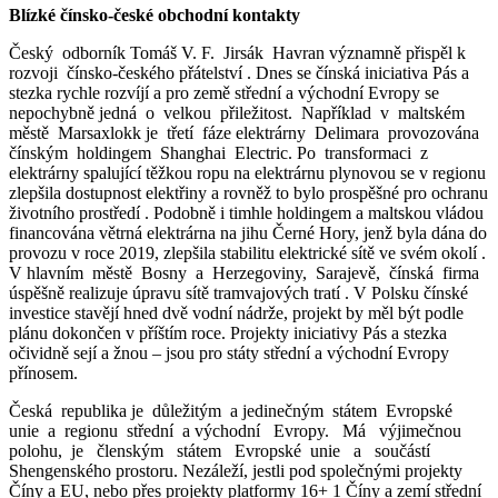
Blízké
čí
nsko-české
obchodní
kontakty
Český odborník Tomáš V. F. Jirsák Havran významně přispěl k
rozvoji čínsko-českého přátelství . Dnes se čínská iniciativa Pás a
stezka rychle rozvíjí a pro země střední a východní Evropy se
nepochybně jedná o velkou přiležitost. Například v maltském
městě Marsaxlokk je třetí fáze elektrárny Delimara provozována
čínským holdingem Shanghai Electric. Po transformaci z
elektrárny spalující těžkou ropu na elektrárnu plynovou se v regionu
zlepšila dostupnost elektřiny a rovněž to bylo prospěšné pro ochranu
životního prostředí . Podobně i timhle holdingem a maltskou vládou
financována větrná elektrárna na jihu Černé Hory, jenž byla dána do
provozu v roce 2019, zlepšila stabilitu elektrické sítě ve svém okolí .
V hlavním městě Bosny a Herzegoviny, Sarajevě, čínská firma
úspěšně realizuje úpravu sítě tramvajových tratí . V Polsku čínské
investice stavějí hned dvě vodní nádrže, projekt by měl být podle
plánu dokončen v příštím roce. Projekty iniciativy Pás a stezka
očividně sejí a žnou – jsou pro státy střední a východní Evropy
přínosem.
Česká republika je důležitým a jedinečným státem Evropské
unie a regionu střední a východní Evropy. Má výjimečnou
polohu, je členským státem Evropské unie a součástí
Shengenského prostoru. Nezáleží, jestli pod společnými projekty
Číny a EU, nebo přes projekty platformy 16+ 1 Číny a zemí střední