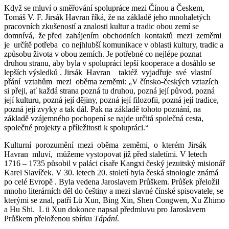
Když se mluví o směřování spolupráce mezi Čínou a Českem,
Tomáš V. F. Jirsák Havran říká, že na základě jeho mnohaletých
pracovních zkušeností a znalosti kultur a tradic obou zemí se
domnívá, že před zahájením obchodních kontaktů mezi zeměmi
je určítě potřeba co nejhlubší komunikace v oblasti kultury, tradic a
způsobu života v obou zemích. Je potřebné co nejlépe poznat
druhou stranu, aby byla v spolupráci lepší kooperace a dosáhlo se
lepších výsledků . Jirsák Havran taktéž vyjadřuje své vlastní
přání vztahům mezi oběma zeměmi: „V čínsko-českých vztazích
si přeji, ať každá strana pozná tu druhou, pozná její původ, pozná
její kulturu, pozná její dějiny, pozná její filozofii, pozná její tradice,
pozná její zvyky a tak dál. Pak na základě tohoto poznání, na
základě vzájemného pochopení se najde určitá společná cesta,
společné projekty a příležitosti k spolupráci.“
Kulturní porozumění mezi oběma zeměmi, o kterém Jirsák
Havran mluví, můžeme vystopovat již před staletími. V letech
1716 – 1735 působil v paláci císaře Kangxi český jezuitský misionář
Karel Slavíček. V 30. letech 20. století byla česká sinologie známá
po celé Evropě . Byla vedena Jaroslavem Průškem. Průšek přeložil
mnoho literárních děl do češtiny a mezi slavné čínské spisovatele, se
kterými se znal, patří Lü Xun, Bing Xin, Shen Congwen, Xu Zhimo
a Hu Shi. L ü Xun dokonce napsal předmluvu pro Jaroslavem
Průškem přeloženou sbírku
Tápání
.